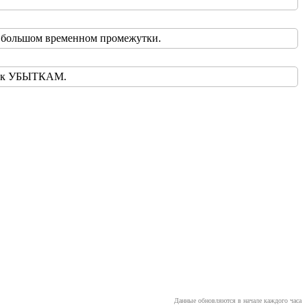
но большом временном промежутки.
ас к УБЫТКАМ.
Данные обновляются в начале каждого часа