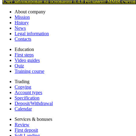
Счет заблокирован на основании п.4.8 Регламент MMIR-счетов
About company
Mission
History
News
Legal information
Contacts
Education
First steps
Video guides
Quiz
Training course
Trading
Copying
Account types
Specification
Deposit/Withdrawal
Calendar
Services & bonuses
Review
First deposit
Soft Landing