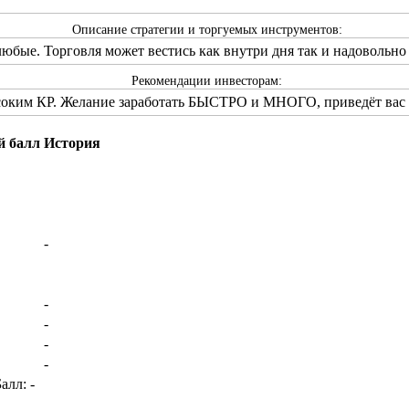
Описание стратегии и торгуемых инструментов:
любые. Торговля может вестись как внутри дня так и надоволь
Рекомендации инвесторам:
ысоким КР. Желание заработать БЫСТРО и МНОГО, приведёт в
й балл
История
-
-
-
-
-
лл: -