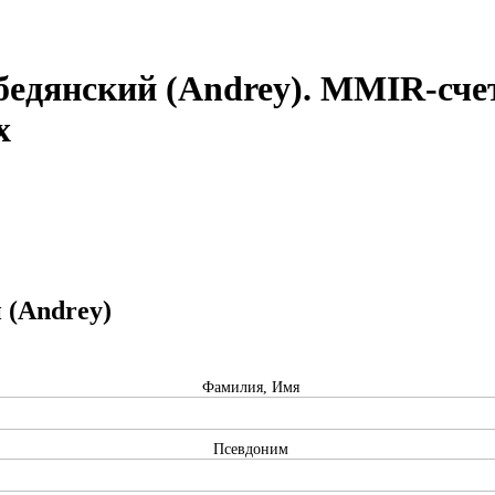
едянский (Andrey). MMIR-счет
x
 (Andrey)
Фамилия, Имя
Псевдоним