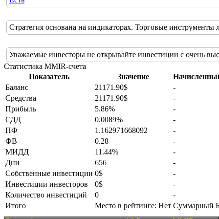
Стратегия основана на индикаторах. Торговые инструменты 
Уважаемые инвесторы не открывайте инвестиции с очень в
Статистика MMIR-счета
Показатель
Значение
Начисленны
Баланс
21171.90$
-
Средства
21171.90$
-
Прибыль
5.86%
-
СДД
0.0089%
-
ПФ
1.162971668092
-
ФВ
0.28
-
МИДД
11.44%
-
Дни
656
-
Собственные инвестиции
0$
-
Инвестиции инвесторов
0$
-
Количество инвестиций
0
-
Итого
Место в рейтинге: Нет
Суммарный Ба