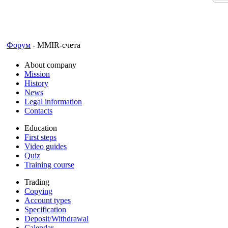
Форум
- MMIR-счета
About company
Mission
History
News
Legal information
Contacts
Education
First steps
Video guides
Quiz
Training course
Trading
Copying
Account types
Specification
Deposit/Withdrawal
Calendar