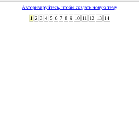
Авторизируйтесь, чтобы создать новую тему
1
2
3
4
5
6
7
8
9
10
11
12
13
14