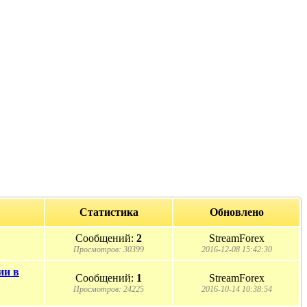
Статистика
Обновлено
Сообщений:
2
StreamForex
Просмотров: 30399
2016-12-08 15:42:30
ии в
Сообщений:
1
StreamForex
Просмотров: 24225
2016-10-14 10:38:54