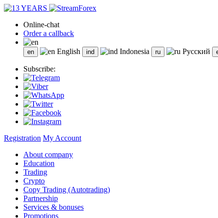
Online-chat
Order a callback
English
Indonesia
Русский
Subscribe:
Registration
My Account
About company
Education
Trading
Crypto
Copy Trading (Autotrading)
Partnership
Services & bonuses
Promotions