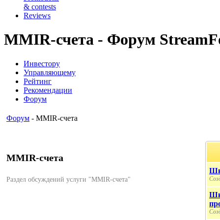
& contests
Reviews
MMIR-счета - Форум StreamF
Инвестору
Управляющему
Рейтинг
Рекомендации
Форум
Форум
- MMIR-счета
MMIR-счета
Шк
Созд
Раздел обсуждений услуги "MMIR-счета"
Шк
пр
Созд