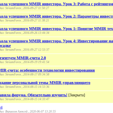
ола успешного MMIR инвестора. Урок 3: Работа с рейтинго
ал: StreamForex , 2016-09-27 11:50:27
ола успешного MMIR инвестора. Урок 2: Параметры инвест
ал: StreamForex , 2016-09-27 11:38:21
ола успешного MMIR инвестора. Урок 1: Понятие MMIR те
ал: StreamForex , 2016-09-26 13:44:34
ола успешного MMIR инвестора. Урок 4: Инвестирование на
осадке
ал: StreamForex , 2016-09-27 12:53:37
езентуем MMIR-счета 2.0
ал: StreamForex , 2014-09-19 19:41:54
IR-счета: особенности технологии инвестирования
ал: StreamForex , 2014-08-17 09:34:58
здание персональной темы MMIR-управляющего
ал: StreamForex , 2014-08-15 14:53:36
авила форума. Обязательно изучить!
[Закрыта]
ал: StreamForex , 2014-08-15 14:33:47
34
ал: Вериязов Алексей , 2020-06-07 13:20:55