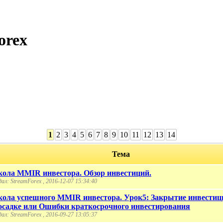
orex
1
2
3
4
5
6
7
8
9
10
11
12
13
14
Тема
ола MMIR инвестора. Обзор инвестиций.
ал: StreamForex , 2016-12-07 15:34:40
ола успешного MMIR инвестора. Урок5: Закрытие инвестиц
осадке или Ошибки краткосрочного инвестирования
ал: StreamForex , 2016-09-27 13:05:37