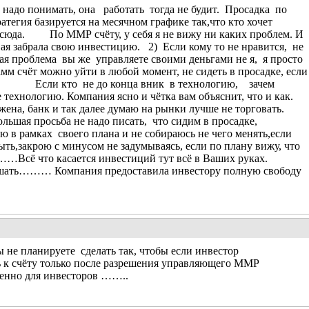
адо понимать, она работать тогда не будит. Просадка по
атегия базируется на месячном графике так,что кто хочет
 сюда. По ММР счёту, у себя я не вижу ни каких проблем. И
ая забрала свою инвестицию. 2) Если кому то не нравится, не
кая проблема вы же управляете своими деньгами не я, я просто
м счёт можно уйти в любой момент, не сидеть в просадке, если
АС. Если кто не до конца вник в технологию, зачем
 технологию. Компания ясно и чётка вам объяснит, что и как.
жена, банк и так далее думаю на рынки лучше не торговать.
льшая просьба не надо писать, что сидим в просадке,
ую в рамках своего плана и не собираюсь не чего менять,если
рыть,закрою с минусом не задумываясь, если по плану вижу, что
сё что касается инвестиций тут всё в Ваших руках.
решать……… Компания предоставила инвестору полную свободу
е планируете сделать так, чтобы если инвестор
ь к счёту только после разрешения управляющего ММР
бенно для инвесторов ……..