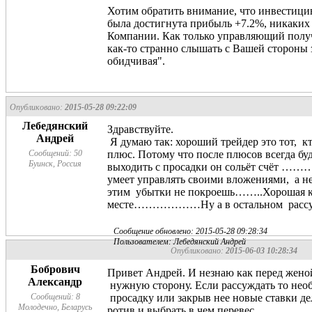
Хотим обратить внимание, что инвестицию
была достигнута прибыль +7.2%, никаких
Компании. Как только управляющий получи
как-то странно слышать с Вашей стороны
обидчивая".
Опубликовано:
2015-05-28 09:22:09
Лебедянский
Здравствуйте.
Андрей
Я думаю так: хороший трейдер это тот, кт
Сообщений: 50
плюс. Потому что после плюсов всегда бу
Буинск, Россия
выходить с просадки он сольёт счёт ……
умеет управлять своими вложениями, а н
этим убытки не покроешь……..Хорошая ком
месте………………Ну а в остальном ра
Сообщение обновлено: 2015-05-28 09:28:34
Пользователем: Лебедянский Андрей
Опубликовано:
2015-06-03 10:28:34
Бобрович
Привет Андрей. И незнаю как перед женой
Александр
нужную сторону. Если рассуждать то нео
Сообщений: 8
просадку или закрыв нее новые ставки дел
Молодечно, Беларусь
ротив и выбрать в чем перевес