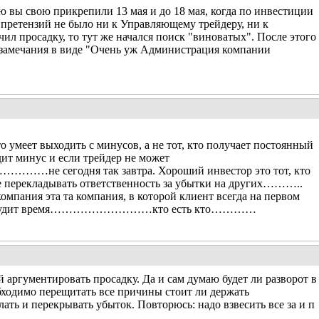
 вы свою прикрепили 13 мая и до 18 мая, когда по инвестиции
 претензий не было ни к Управляющему трейдеру, ни к
л просадку, то тут же начался поиск "виноватых". После этого
 замечания в виде "Очень уж Администрация компании
о умеет выходить с минусов, а не тот, кто получает постоянный
дит минус и если трейдер не может
……………не сегодня так завтра. Хороший инвестор это тот, кто
е перекладывать ответственность за убытки на других………..
пания эта та компания, в которой клиент всегда на первом
ссудит время………………………кто есть кто…………
 аргументировать просадку. Да и сам думаю будет ли разворот в
бходимо перещитать все причины стоит ли держать
ать и перекрывать убыток. Повторюсь: надо взвесить все за и п