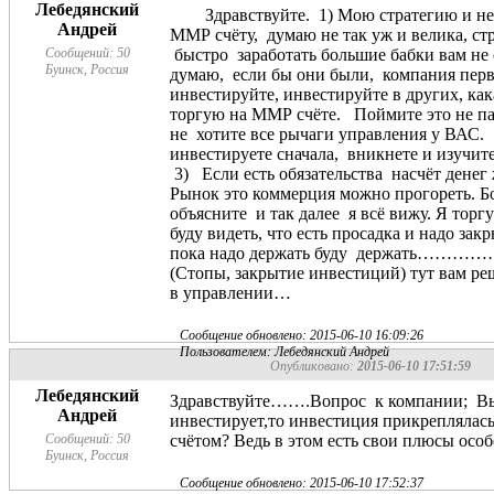
Лебедянский
Здравствуйте. 1) Мою стратегию и не н
Андрей
ММР счёту, думаю не так уж и велика, стр
Сообщений: 50
быстро заработать большие бабки вам не
Буинск, Россия
думаю, если бы они были, компания перв
инвестируйте, инвестируйте в других, ка
торгую на ММР счёте. Поймите это не пам
не хотите все рычаги управления у В
инвестируете сначала, вникнете и изучите
3) Если есть обязательства насчёт денег 
Рынок это коммерция можно прогореть. Бо
объясните и так далее я всё вижу. Я торг
буду видеть, что есть просадка и надо зак
пока надо держать буду держать………………В
(Стопы, закрытие инвестиций) тут вам 
в управлении…
Сообщение обновлено: 2015-06-10 16:09:26
Пользователем: Лебедянский Андрей
Опубликовано:
2015-06-10 17:51:59
Лебедянский
Здравствуйте…….Вопрос к компании; Вы н
Андрей
инвестирует,то инвестиция прикреплялас
Сообщений: 50
счётом? Ведь в этом есть свои плюсы осо
Буинск, Россия
Сообщение обновлено: 2015-06-10 17:52:37