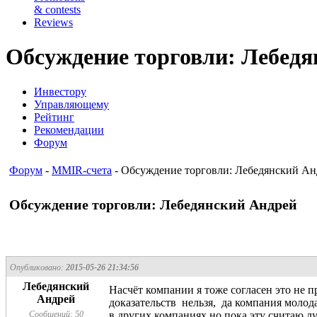
& contests
Reviews
Обсуждение торговли: Лебедя
Инвестору
Управляющему
Рейтинг
Рекомендации
Форум
Форум
-
MMIR-счета
- Обсуждение торговли: Лебедянский Ан
Обсуждение торговли: Лебедянский Андрей
Опубликовано:
2015-05-26 21:34:56
Лебедянский
Насчёт компании я тоже согласен это не п
Андрей
доказательств нельзя, да компания молод
Сообщений: 50
в других компаниях но пока эту считаю л