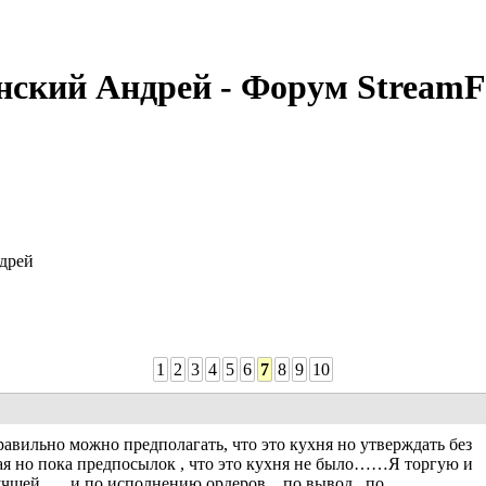
нский Андрей - Форум StreamF
дрей
1
2
3
4
5
6
7
8
9
10
равильно можно предполагать, что это кухня но утверждать без
ая но пока предпосылок , что это кухня не было……Я торгую и
учшей….. и по исполнению ордеров , по вывод , по