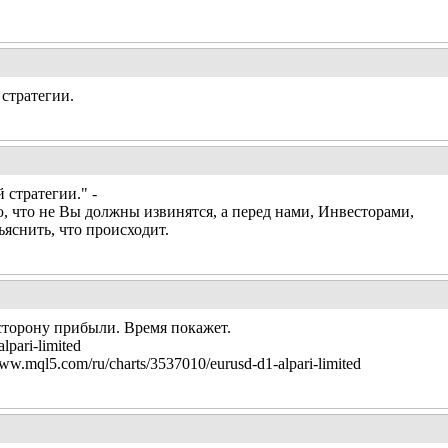
стратегии.
 стратегии." -
 что не Вы должны извинятся, а перед нами, Инвесторами,
ъяснить, что происходит.
 сторону прибыли. Время покажет.
-alpari-limited
mql5.com/ru/charts/3537010/eurusd-d1-alpari-limited