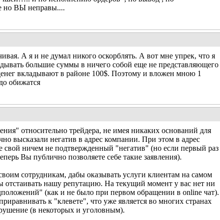
ните но ВЫ неправы....
ая. А я и не думал никого оскорблять. А вот мне упрек, что я
адывать большие суммы в ничего собой еще не представляющего
денег вкладывают в районе 100$. Поэтому и вложен мною 1
адо обижатся
ения" относительно трейдера, не имея никаких оснований для
но высказали негатив в адрес компании. При этом в адрес
е свой ничем не подтвержденный "негатив" (но если первый раз
еперь Вы публично позволяете себе такие заявления).
своим сотрудникам, дабы оказывать услуги клиентам на самом
ы отстаивать нашу репутацию. На текущий момент у вас нет ни
положений" (как и не было при первом обращении в online чат).
приравнивать к "клевете", что уже является во многих странах
ушение (в некоторых и уголовным).