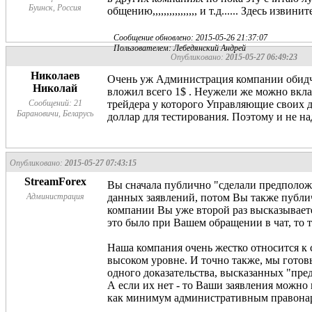
Буинск, Россия
общению,,,,,,,,,,,,,,,, и т.д...... Здесь изви
Сообщение обновлено: 2015-05-26 21:37:07
Пользователем: Лебедянский Андрей
Опубликовано:
2015-05-27 06:49:23
Николаев
Очень уж Администрация компании обидчив
Николай
вложил всего 1$ . Неужели же можно вкл
Сообщений: 21
трейдера у которого Управляющие своих 
Барановичи, Беларусь
доллар для тестирования. Поэтому и не н
Опубликовано:
2015-05-27 07:43:15
StreamForex
Вы сначала публично "сделали предполож
Администрация
данных заявлений, потом Вы также публич
компании Вы уже второй раз высказывает
это было при Вашем обращении в чат, то т
Наша компания очень жестко относится к 
высоком уровне. И точно также, мы готов
одного доказательства, высказанных "пред
А если их нет - то Ваши заявления можно 
как минимум административным правонар