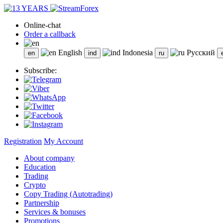
Online-chat
Order a callback
English
Indonesia
Русский
Subscribe:
Registration
My Account
About company
Education
Trading
Crypto
Copy Trading (Autotrading)
Partnership
Services & bonuses
Promotions