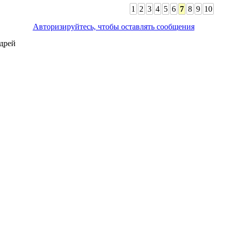
1
2
3
4
5
6
7
8
9
10
Авторизируйтесь, чтобы оставлять сообщения
дрей